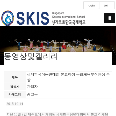
login
join
동영상및갤러리
세계한국어웅변대회 본교학생 문화체육부장관상 수
제목
상
관리자
작성자
중고등
카테고리
2015-10-14
지난 10월 9일 제주도에서 개최된 세계한국웅변대회에서 본교 이채원