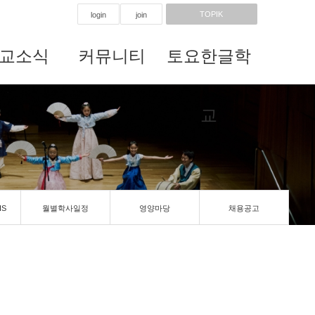
TOPIK
login
join
교소식
커뮤니티
토요한글학
교
IS
월별학사일정
영양마당
채용공고