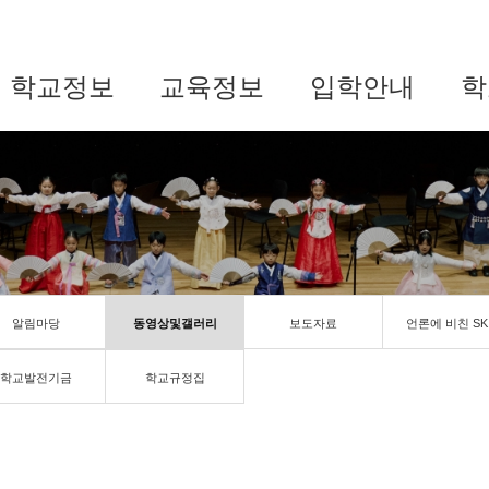
학교정보
교육정보
입학안내
학
알림마당
동영상및갤러리
보도자료
언론에 비친 SK
학교발전기금
학교규정집