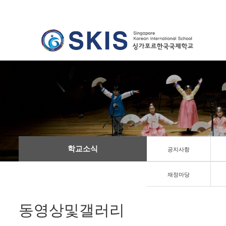
학교소식
공지사항
재정마당
동영상및갤러리