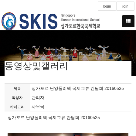
login
join
동영상및갤러리
싱가포르 난양폴리텍 국제교류 간담회 20160525
제목
관리자
작성자
사무국
카테고리
싱가포르 난양폴리텍 국제교류 간담회 20160525