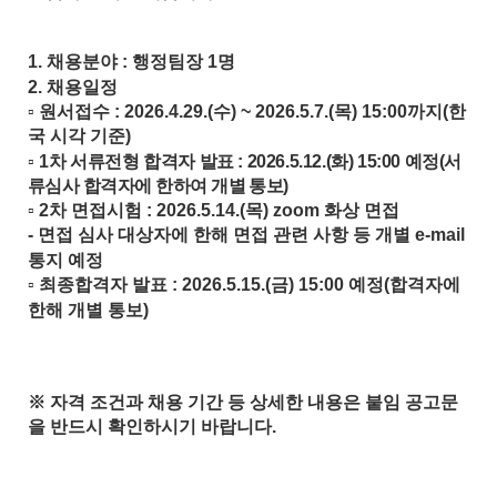
1.
채용분야
:
행정팀장
1
명
2.
채용일정
▫
원서접수
: 2026.4.29.(
수
) ~ 2026.5.7.(
목
) 15:00
까지
(
한
국 시각 기준
)
▫
1
차 서류전형 합격자 발표
: 2026.5.12.(
화
) 15:00
예정
(
서
류심사 합격자에 한하여 개별 통보
)
▫
2
차 면접시험
: 2026.5.14.(
목
) zoom
화상 면접
-
면접 심사 대상자에 한해 면접 관련 사항 등 개별
e-mail
통지 예정
▫
최종합격자 발표
: 2026.5.15.(
금
) 15:00
예정
(
합격자에
한해 개별 통보
)
※
자격 조건과 채용 기간 등 상세한 내용은 붙임 공고문
을 반드시 확인하시기 바랍니다
.