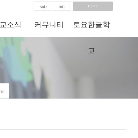
TOPIK
login
join
교소식
커뮤니티
토요한글학
교
마당