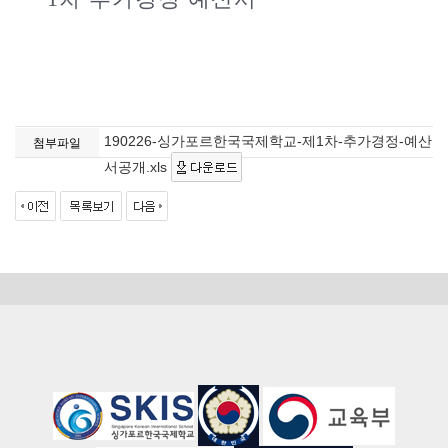
190226-싱가포르한국국제학교-제1차-추가경정-예산
첨부파일
서공개.xls