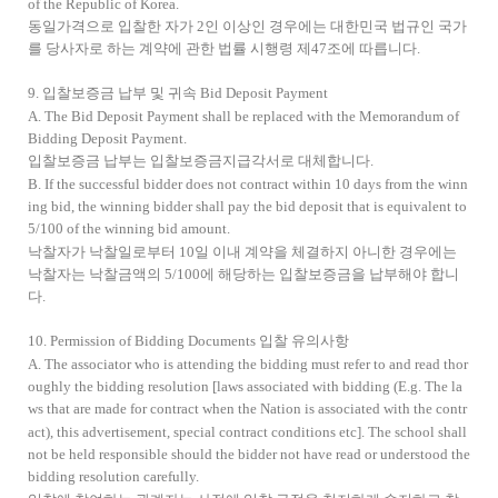
of the Republic of Korea.
동일가격으로 입찰한 자가 2인 이상인 경우에는 대한민국 법규인 국가
를 당사자로 하는 계약에 관한 법률 시행령 제47조에 따릅니다.
9. 입찰보증금 납부 및 귀속 Bid Deposit Payment
A. The Bid Deposit Payment shall be replaced with the Memorandum of
Bidding Deposit Payment.
입찰보증금 납부는 입찰보증금지급각서로 대체합니다.
B. If the successful bidder does not contract within 10 days from the winn
ing bid, the winning bidder shall pay the bid deposit that is equivalent to
5/100 of the winning bid amount.
낙찰자가 낙찰일로부터 10일 이내 계약을 체결하지 아니한 경우에는
낙찰자는 낙찰금액의 5/100에 해당하는 입찰보증금을 납부해야 합니
다.
10. Permission of Bidding Documents 입찰 유의사항
A. The associator who is attending the bidding must refer to and read thor
oughly the bidding resolution [laws associated with bidding (E.g. The la
ws that are made for contract when the Nation is associated with the contr
act), this advertisement, special contract conditions etc]. The school shall
not be held responsible should the bidder not have read or understood the
bidding resolution carefully.