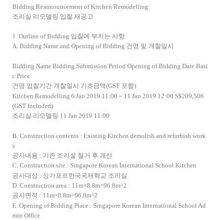
Bidding Reannouncement of Kitchen Remodelling
조리실 리모델링 입찰 재공고
1. Outline of Bidding 입찰에 부치는 사항
A. Bidding Name and Opening of Bidding 건명 및 개찰일시
Bidding Name Bidding Submission Period Opening of Bidding Date Basi
c Price
건명 입찰기간 개찰일시 기초금액(GST 포함)
Kitchen Remodelling 6 Jan 2019 11:00 ~ 11 Jan 2019 12:00 S$209,506
(GST Included)
조리실 리모델링 11 Jan 2019 11:00
B. Construction contents : Existing Kitchen demolish and refurbish work
s
공사내용 : 기존 조리실 철거 후 개선
C. Construction site : Singapore Korean International School Kitchen
공사대상 : 싱가포르한국국제학교 조리실
D. Construction area : 11m×8.8m=96.8m^2
공사면적 : 11m×8.8m=96.8m^2
E. Opening of Bidding Place : Singapore Korean International School Ad
min Office