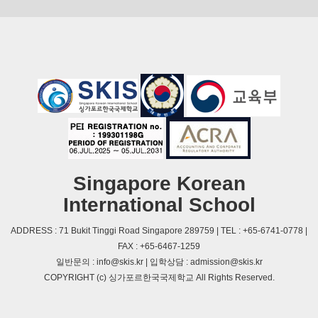
Singapore Korean
International School
ADDRESS : 71 Bukit Tinggi Road Singapore 289759 | TEL : +65-6741-0778 |
FAX : +65-6467-1259
일반문의 : info@skis.kr | 입학상담 : admission@skis.kr
COPYRIGHT (c) 싱가포르한국국제학교 All Rights Reserved.