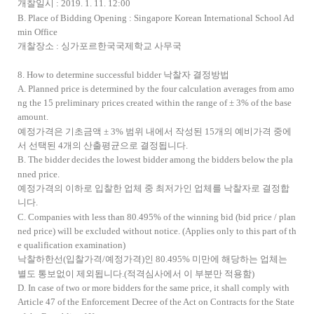
개찰일시 : 2019. 1. 11. 12:00
B. Place of Bidding Opening : Singapore Korean International School Ad
min Office
개찰장소 : 싱가포르한국국제학교 사무국
8. How to determine successful bidder 낙찰자 결정방법
A. Planned price is determined by the four calculation averages from amo
ng the 15 preliminary prices created within the range of ± 3% of the base
amount.
예정가격은 기초금액 ± 3% 범위 내에서 작성된 15개의 예비가격 중에
서 선택된 4개의 산출평균으로 결정됩니다.
B. The bidder decides the lowest bidder among the bidders below the pla
nned price.
예정가격의 이하로 입찰한 업체 중 최저가인 업체를 낙찰자로 결정합
니다.
C. Companies with less than 80.495% of the winning bid (bid price / plan
ned price) will be excluded without notice. (Applies only to this part of th
e qualification examination)
낙찰하한선(입찰가격/예정가격)인 80.495% 미만에 해당하는 업체는
별도 통보없이 제외됩니다.(적격심사에서 이 부분만 적용함)
D. In case of two or more bidders for the same price, it shall comply with
Article 47 of the Enforcement Decree of the Act on Contracts for the State