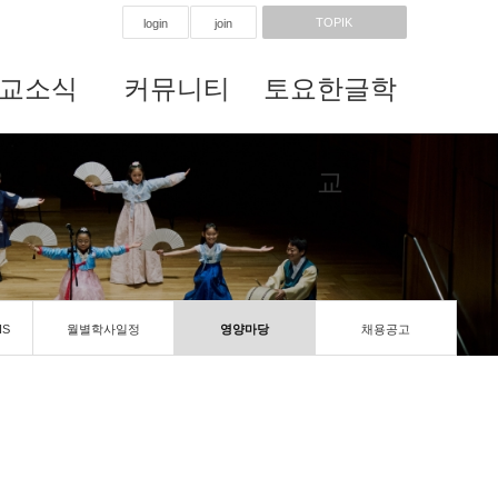
TOPIK
login
join
교소식
커뮤니티
토요한글학
교
IS
월별학사일정
영양마당
채용공고