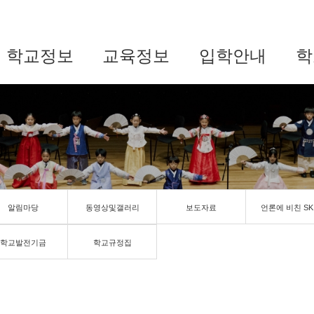
학교정보
교육정보
입학안내
학
알림마당
동영상및갤러리
보도자료
언론에 비친 SK
학교발전기금
학교규정집