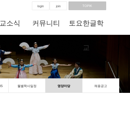
TOPIK
login
join
교소식
커뮤니티
토요한글학
교
IS
월별학사일정
영양마당
채용공고