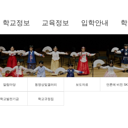
학교정보
교육정보
입학안내
학
알림마당
동영상및갤러리
보도자료
언론에 비친 SK
학교발전기금
학교규정집