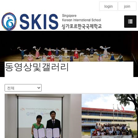
login
join
동영상및갤러리