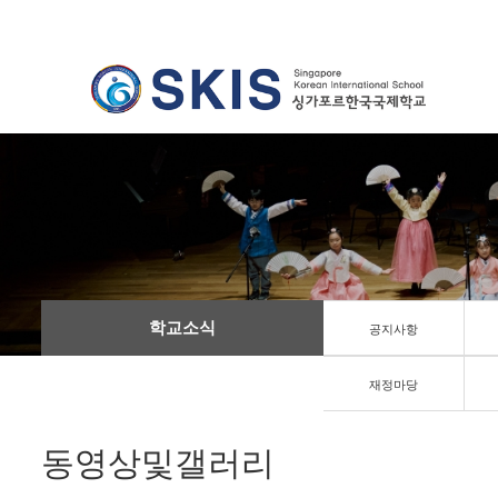
학교소식
공지사항
재정마당
동영상및갤러리