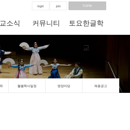
TOPIK
login
join
교소식
커뮤니티
토요한글학
교
IS
월별학사일정
영양마당
채용공고