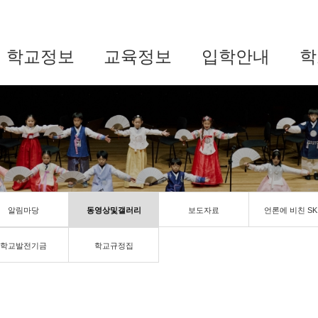
학교정보
교육정보
입학안내
학
알림마당
동영상및갤러리
보도자료
언론에 비친 SK
학교발전기금
학교규정집