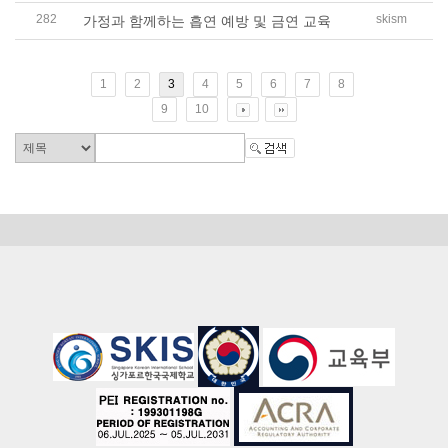
282
skism
가정과 함께하는 흡연 예방 및 금연 교육
1
2
3
4
5
6
7
8
9
10