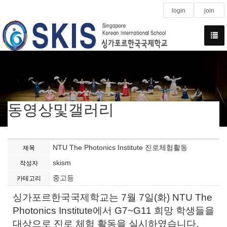
login
join
동영상및갤러리
NTU The Photonics Institute 진로체험활동
제목
skism
작성자
중고등
카테고리
싱가포르한국국제학교는 7월 7일(화) NTU The
Photonics Institute에서 G7~G11 희망 학생들을
대상으로 진로 체험 활동을 실시하였습니다.