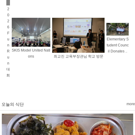
2
0
2
6
F
u
Elementary S
n
tudent Counc
SKIS Model United Nati
R
il Donates ..
ons
최교진 교육부장관님 학교 방문
u
n
대
회
오늘의 식단
more