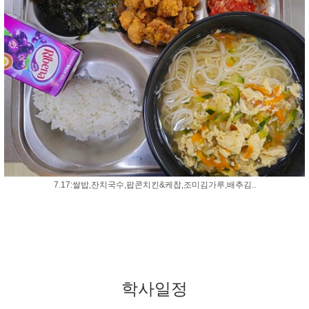
7.17:쌀밥,잔치국수,팝콘치킨&케찹,조미김가루,배추김..
학사일정