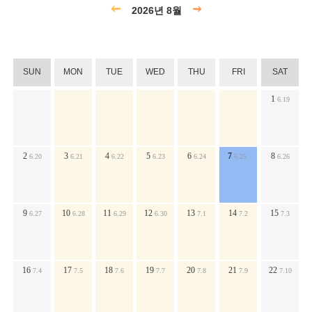
2026년 8월
SUN
MON
TUE
WED
THU
FRI
SAT
1
6.19
2
3
4
5
6
7
8
6.20
6.21
6.22
6.23
6.24
6.25
6.26
9
10
11
12
13
14
15
6.27
6.28
6.29
6.30
7.1
7.2
7.3
16
17
18
19
20
21
22
7.4
7.5
7.6
7.7
7.8
7.9
7.10