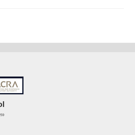
ol
259