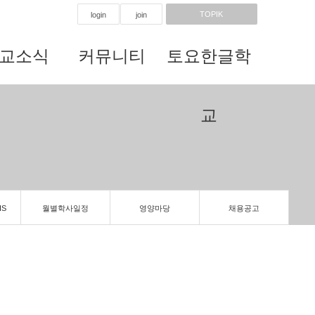
TOPIK
login
join
교소식
커뮤니티
토요한글학
교
IS
월별학사일정
영양마당
채용공고