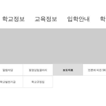
학교정보
교육정보
입학안내
학
알림마당
동영상및갤러리
보도자료
언론에 비친 SK
학교발전기금
학교규정집