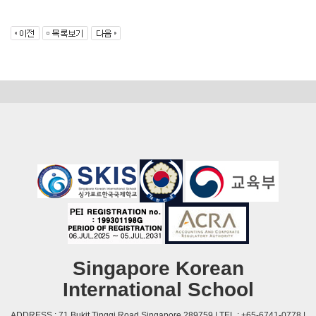
Singapore Korean
International School
ADDRESS : 71 Bukit Tinggi Road Singapore 289759 | TEL : +65-6741-0778 |