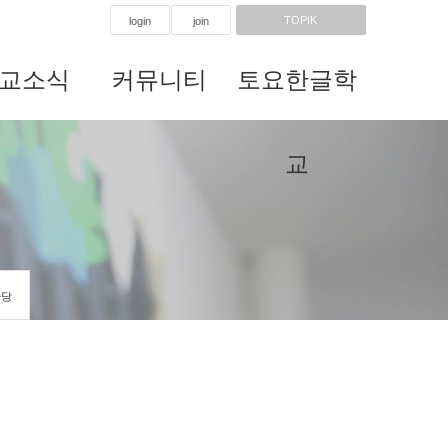
TOPIK
login
join
교소식
커뮤니티
토요한글학
교
마당