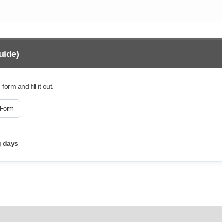
uide)
orm and fill it out.
 Form
.
g days