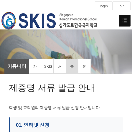
login
join
커뮤니티
가
SKIS
서
증
유
정
에
식
명
관
제증명 서류 발급 안내
통
바
및
서
기
학생 및 교직원의 제증명 서류 발급 신청 안내입니다.
신
란
알
발
관
01. 인터넷 신청
문
다
림
급
홍