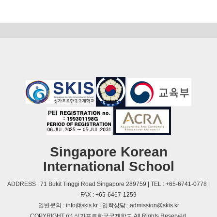
Singapore Korean
International School
ADDRESS : 71 Bukit Tinggi Road Singapore 289759 | TEL : +65-6741-0778 |
FAX : +65-6467-1259
일반문의 : info@skis.kr | 입학상담 : admission@skis.kr
COPYRIGHT (c) 싱가포르한국국제학교 All Rights Reserved.