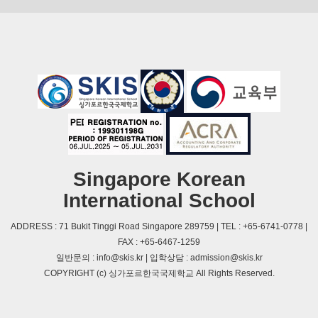
Singapore Korean
International School
ADDRESS : 71 Bukit Tinggi Road Singapore 289759 | TEL : +65-6741-0778 |
FAX : +65-6467-1259
일반문의 : info@skis.kr | 입학상담 : admission@skis.kr
COPYRIGHT (c) 싱가포르한국국제학교 All Rights Reserved.