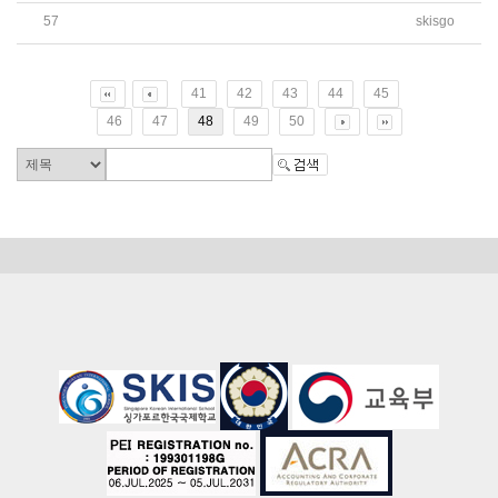
57
skisgo
원격 재택수업 프로그램 이용 협조 요청 사항 안내
41
42
43
44
45
46
47
48
49
50