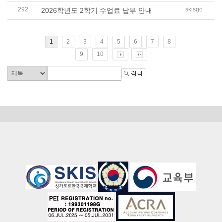
292
skisgo
2026학년도 2학기 수업료 납부 안내
1
2
3
4
5
6
7
8
9
10