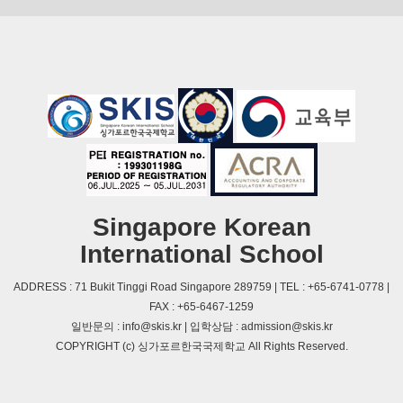
Singapore Korean
International School
ADDRESS : 71 Bukit Tinggi Road Singapore 289759 | TEL : +65-6741-0778 |
FAX : +65-6467-1259
일반문의 : info@skis.kr | 입학상담 : admission@skis.kr
COPYRIGHT (c) 싱가포르한국국제학교 All Rights Reserved.