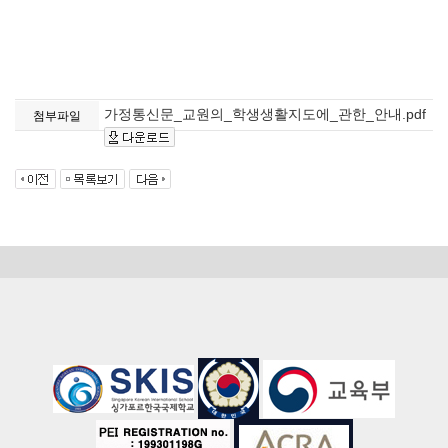
가정통신문_교원의_학생생활지도에_관한_안내.pdf
첨부파일