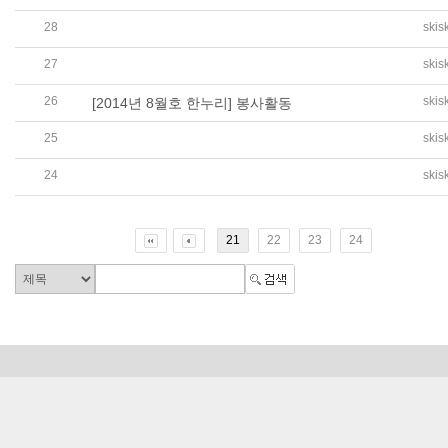
28
skis
[2014년 8월 19일 재외동포신문] 광복절 기념식 행사
27
skis
[2014년 8월 25일 한나프레스] 광복절 기념식 행사
26
skis
[2014년 8월호 한누리] 봉사활동
25
skis
[2014년 8월호 한누리] 한국사 원정대, 한인한마당
24
skis
[2014년 9월 1일 STRAITS TIMES-연합조보] 추석계기교
21
22
23
24