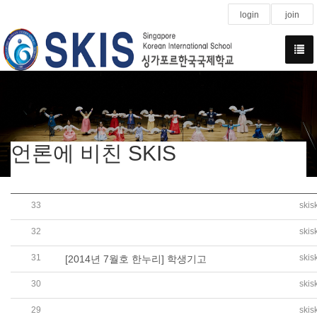
login
join
언론에 비친 SKIS
33
skis
[2014년 7월 23일 국민일보] 본교 이부영교사, 독도연수
32
skis
[2014년 7월 31일 교수신문] 싱가포르에서 생각하는 진로
31
skis
[2014년 7월호 한누리] 학생기고
30
skis
[2014년 7월호 한누리] 서울 주요 사립대 입시설명회
29
skis
[2014년 여름호 KEDI 발행-교육개발] 라이언 킹 싱가