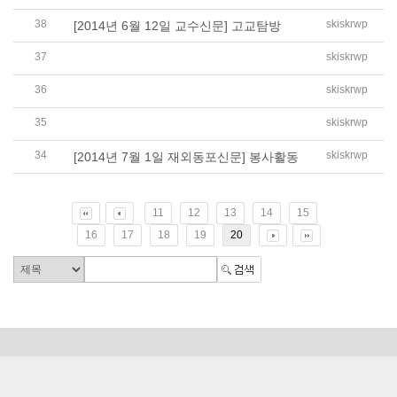
38
skiskrwp
[2014년 6월 12일 교수신문] 고교탐방
37
skiskrwp
[2014년 6월호-한누리] 봉사활동 및 재난대피 훈련
36
skiskrwp
[2014년 6월호-한누리] 한누리 편집위원 간담회
35
skiskrwp
[2014년 7월호 교육부발행-행복한교육] 교장기고
34
skiskrwp
[2014년 7월 1일 재외동포신문] 봉사활동
11
12
13
14
15
16
17
18
19
20