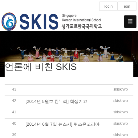
login
join
언론에 비친 SKIS
43
skiskrwp
[2014년 5월 26일 교수신문] 본교 우수 교육시스템 소개
42
skiskrwp
[2014년 5월호 한누리] 학생기고
41
skiskrwp
[2014년 5월호 한누리] 싱가포르 교육부 간담회
40
skiskrwp
[2014년 6월 7일 뉴스시] 퀴즈온코리아
39
skiskrwp
[2014년 6월 12일 KOREA TIMES] 학교장 인터뷰