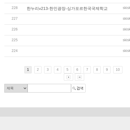
228
skis
한누리v213-한인광장-싱가포르한국국제학교
227
skis
월드코리안 - 싱가포르 한인 6천 명, 한국 월드컵 축구대
226
skis
위키트리 - 울보 손흥민 울릴 준비…뭔가 심상치 않은 싱가
225
skis
연합뉴스 - 5만석 매진에 암표까지…'韓과 홈경기' 싱가포르
224
skis
한국촌 - 싱가포르한국국제학교 초등부, 싱가포르 수학 국
1
2
3
4
5
6
7
8
9
10