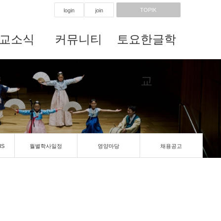
TOPIK
login
join
교소식
커뮤니티
토요한글학
교
IS
월별학사일정
영양마당
채용공고