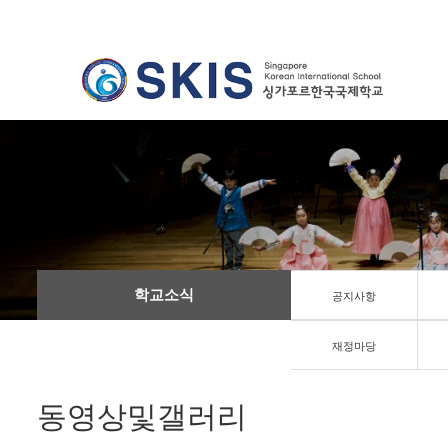
학교소식
공지사항
재정마당
동영상및갤러리