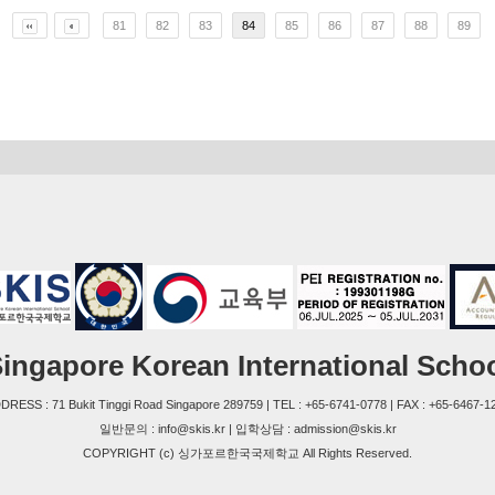
81
82
83
84
85
86
87
88
89
ingapore Korean International Scho
DRESS : 71 Bukit Tinggi Road Singapore 289759 | TEL : +65-6741-0778 | FAX : +65-6467-1
일반문의 : info@skis.kr | 입학상담 : admission@skis.kr
COPYRIGHT (c) 싱가포르한국국제학교 All Rights Reserved.