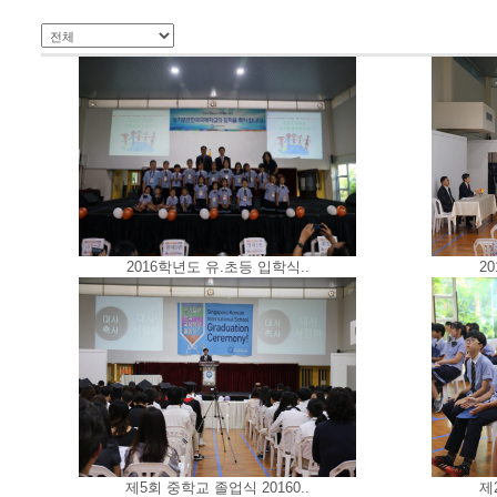
2016학년도 유.초등 입학식..
2
제5회 중학교 졸업식 20160..
제