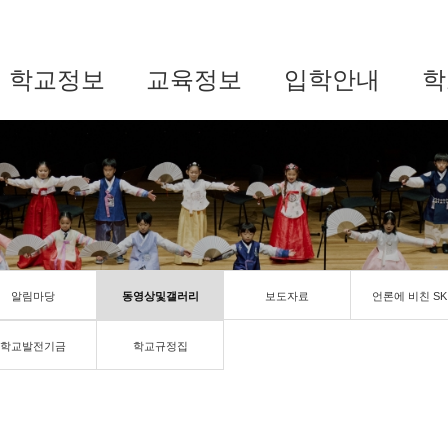
학교정보
교육정보
입학안내
학
알림마당
동영상및갤러리
보도자료
언론에 비친 SK
학교발전기금
학교규정집