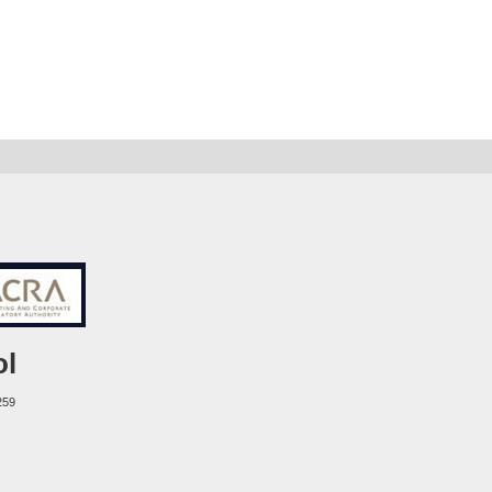
ol
259