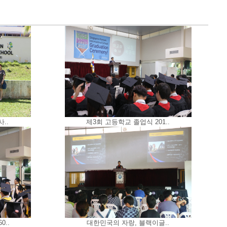
..
제3회 고등학교 졸업식 201..
0..
대한민국의 자랑, 블랙이글..