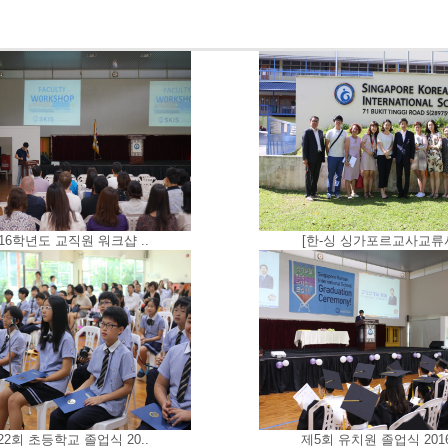
016학년도 교직원 워크샵 ..
[한-싱 싱가포르교사교류사
22회 초등학교 졸업식 20..
제5회 유치원 졸업식 2016