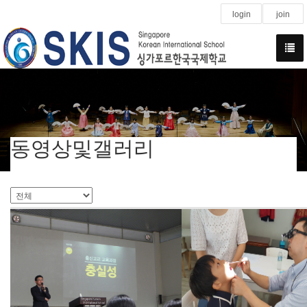
login
join
동영상및갤러리