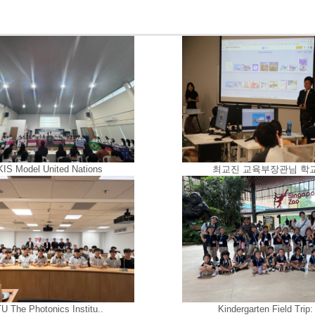
IS Model United Nations
최교진 교육부장관님 학교 
U The Photonics Institu..
Kindergarten Field Trip: 