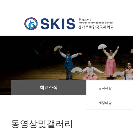
학교소식
공지사항
재정마당
동영상및갤러리