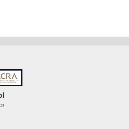
ol
259