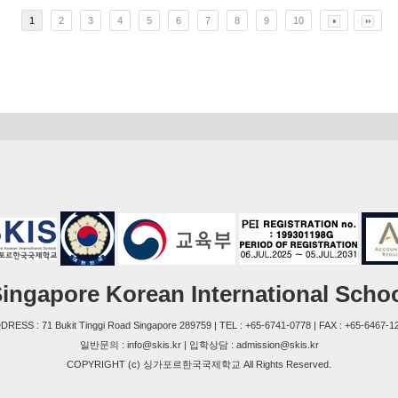
1
2
3
4
5
6
7
8
9
10
ingapore Korean International Scho
DRESS : 71 Bukit Tinggi Road Singapore 289759 | TEL : +65-6741-0778 | FAX : +65-6467-1
일반문의 : info@skis.kr | 입학상담 : admission@skis.kr
COPYRIGHT (c) 싱가포르한국국제학교 All Rights Reserved.