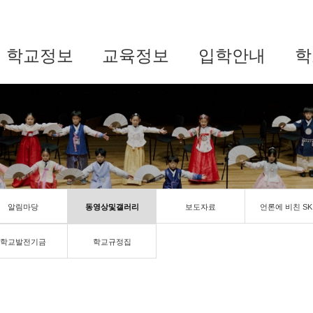
학교정보
교육정보
입학안내
학
알림마당
동영상및갤러리
보도자료
언론에 비친 SK
학교발전기금
학교규정집