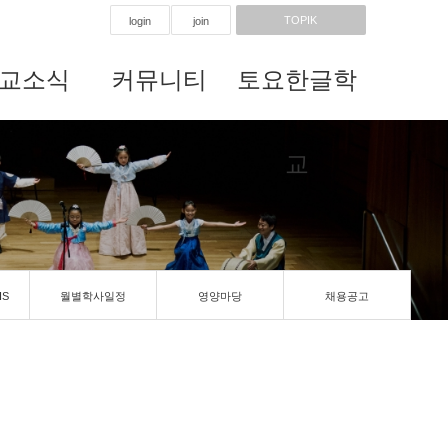
TOPIK
login
join
교소식
커뮤니티
토요한글학
교
IS
월별학사일정
영양마당
채용공고