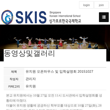
login
join
동영상및갤러리
유치원 오픈하우스 및 입학설명회 20151027
제목
관리자
작성자
유치원
카테고리
본교 유치원에서는 10월 27일 오전 11시 도서관에서 입학설명회를 성
황리에 마쳤다.
더불어 유치원 생활에 궁금하신 학부모를 대상으로 10월 27일(화), 28