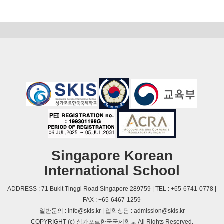
Singapore Korean
International School
ADDRESS : 71 Bukit Tinggi Road Singapore 289759 | TEL : +65-6741-0778 |
FAX : +65-6467-1259
일반문의 : info@skis.kr | 입학상담 : admission@skis.kr
COPYRIGHT (c) 싱가포르한국국제학교 All Rights Reserved.