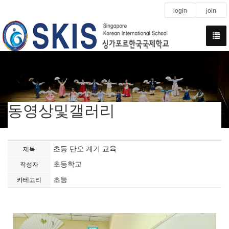
login
join
동영상및갤러리
초등 단오 계기 교육
제목
초등학교
작성자
초등
카테고리