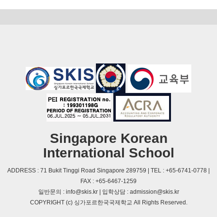
Singapore Korean
International School
ADDRESS : 71 Bukit Tinggi Road Singapore 289759 | TEL : +65-6741-0778 |
FAX : +65-6467-1259
일반문의 : info@skis.kr | 입학상담 : admission@skis.kr
COPYRIGHT (c) 싱가포르한국국제학교 All Rights Reserved.