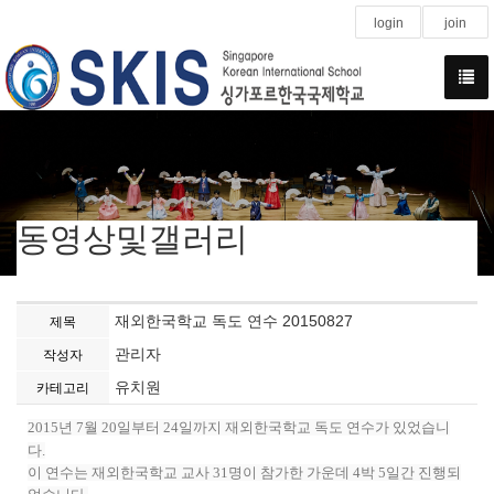
login
join
동영상및갤러리
재외한국학교 독도 연수 20150827
제목
관리자
작성자
유치원
카테고리
2015년 7월 20일부터 24일까지 재외한국학교 독도 연수가 있었습니
다.
이 연수는 재외한국학교 교사 31명이 참가한 가운데 4박 5일간 진행되