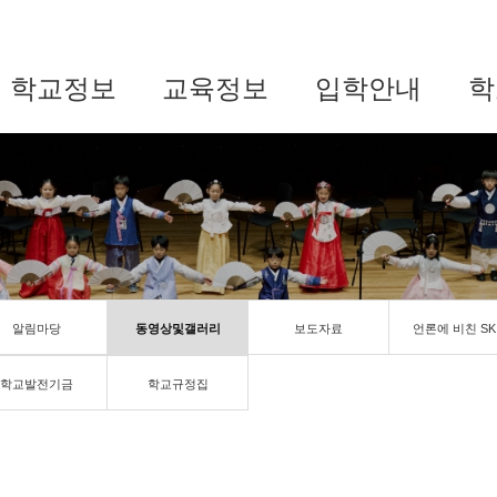
학교정보
교육정보
입학안내
학
알림마당
동영상및갤러리
보도자료
언론에 비친 SK
학교발전기금
학교규정집