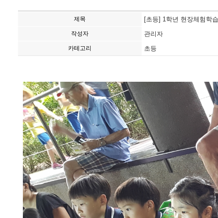
제목
[초등] 1학년 현장체험학
작성자
관리자
카테고리
초등