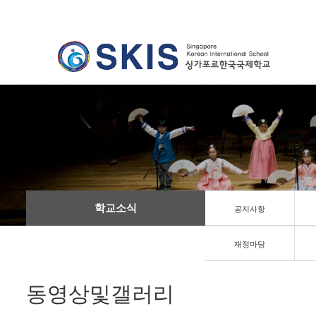
학교소식
공지사항
재정마당
동영상및갤러리