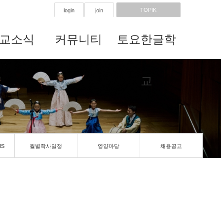
TOPIK
login
join
교소식
커뮤니티
토요한글학
교
IS
월별학사일정
영양마당
채용공고