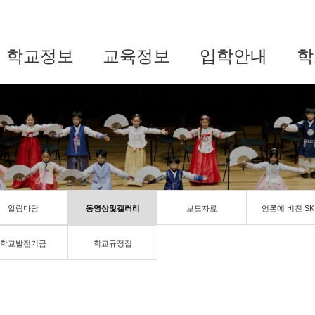
학교정보
교육정보
입학안내
학
알림마당
동영상및갤러리
보도자료
언론에 비친 SK
학교발전기금
학교규정집