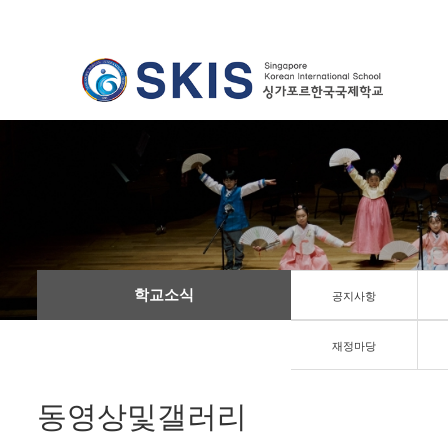
학교소식
공지사항
재정마당
동영상및갤러리