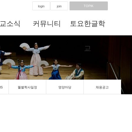
TOPIK
login
join
교소식
커뮤니티
토요한글학
교
IS
월별학사일정
영양마당
채용공고