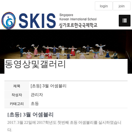
login
join
동영상및갤러리
[초등] 3월 어셈블리
제목
관리자
작성자
초등
카테고리
[초등] 3월 어셈블리
2017. 3월 22일에 2017학년도 첫번째 초등 어셈블리를 실시하였습니
다.