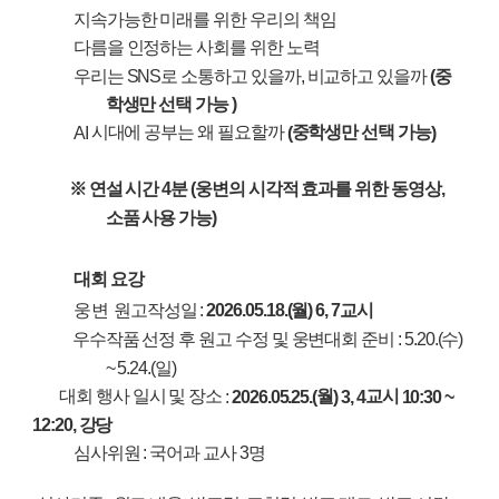
지속가능한 미래를 위한 우리의 책임
다름을 인정하는 사회를 위한 노력
우리는
로 소통하고 있을까
비교하고 있을까
중
SNS
,
(
학생만 선택 가능
)
시대에 공부는 왜 필요할까
중학생만 선택 가능
AI
(
)
※
연설 시간
분
웅변의 시각적 효과를 위한 동영상
4
(
,
소품 사용 가능
)
대회 요강
웅변
원고작성일
월
교시
:
2026.05.18.(
) 6, 7
우수작품 선정 후 원고 수정 및 웅변대회 준비
수
: 5.20.(
)
일
~ 5.24.(
)
대회 행사 일시 및 장소
월
교시
:
2026.05.25.(
) 3, 4
10:30 ~
강당
12:20,
심사위원
국어과 교사
명
:
3