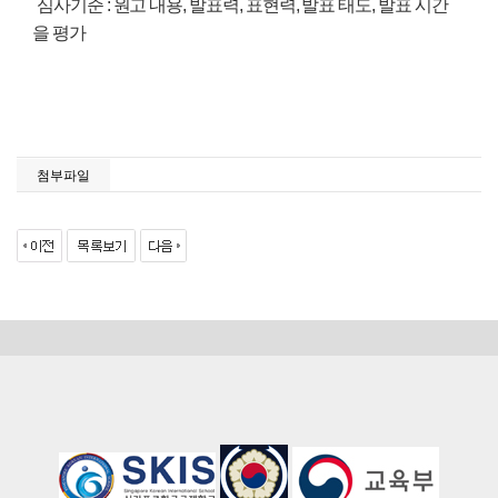
심사기준
원고 내용
발표력
표현력
발표 태도
발표 시간
:
,
,
,
,
을 평가
첨부파일