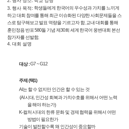
2. 행사 장소: 학교 강당
학생들에게 한국어의 우수성과 가치를 느끼게
3. 행사 목적:
하고 대회 참여를 통해 최근 이슈화된 다양한 사회문제들을 스
스로 탐구해보고 발표 역량을 기르고자 함
교내 대회를 통해
.
훈민정음 반포
돌 기념 제
회 세계 한국어 웅변대회 본선
580
30
참가자를 선발함
.
4. 대회 설명
G7 ~ G12
대상
:
주제
(
택
1)
는 할 수 없지만 인간은 할 수 있는 것
AI
시대
인간성 회복과 가치수호를 위해서 어떤 노력
(AI
,
을 해야 하는가
)
컬처 시대의 한류 문화 및 경제 협력을 위해서 어떤
K-
방법이 필요한가
기술이 발전할수록 왜 인간성이 중요할까