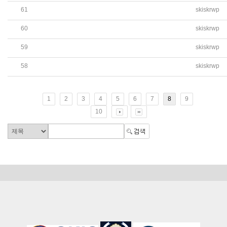
61
skiskrwp
(학교장 동정) 2022년 남국문학상 시상식 및 동인지 출판
60
skiskrwp
대전외고와 함께 온라인 국제교류활동 "모의 UN" 개최
59
skiskrwp
국제 영어교육과정(IPC) "학부모 초청 발표회" 개최
58
skiskrwp
International 주간 "학부모 초청 공개수업" 개최
1
2
3
4
5
6
7
8
9
10