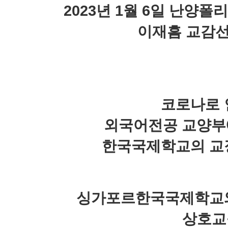
2023
년
1
월
6
일 난양폴리
이재흠 교감
코로나로
외국어전공 교양부
한국국제학교의 교
싱가포르한국국제학교와
상호교