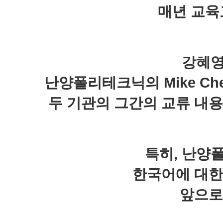
매년 교
강혜영
난양폴리테크닉의
Mike C
두 기관의 그간의 교류 내
특히
,
난양폴
한국어에 대한
앞으로