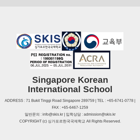
Singapore Korean
International School
ADDRESS : 71 Bukit Tinggi Road Singapore 289759 | TEL : +65-6741-0778 |
FAX : +65-6467-1259
일반문의 : info@skis.kr | 입학상담 : admission@skis.kr
COPYRIGHT (c) 싱가포르한국국제학교 All Rights Reserved.