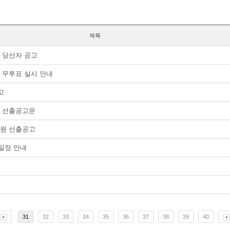
제목
 당선자 공고
 무투표 실시 안내
고
원 선출공고문
위원 선출공고
 일정 안내
31
32
33
34
35
36
37
38
39
40