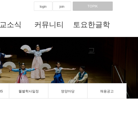
TOPIK
login
join
교소식
커뮤니티
토요한글학
교
IS
월별학사일정
영양마당
채용공고