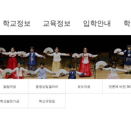
학교정보
교육정보
입학안내
학
알림마당
동영상및갤러리
보도자료
언론에 비친 SK
학교발전기금
학교규정집