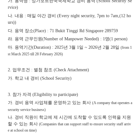
가
용역명
싱가포르한국국제학교 경비 용역
.
:
(School Security Se
rvice)
나
내용
매일 야간 경비
.
:
(Every night security, 7pm to 7am,(12 ho
urs))
다
용역 장소
.
(Place) : 71 Bukit Tinggi Rd Singapore 289759
라
용역 근무인원
명
.
(Number of Manpower Needed) : 1
(1 person)
마
용역기간
년
월
일
년
월
일
.
(Duration) : 2025
3
1
~ 2026
2
28
(from 1
st March 2025 till 28 February 2026)
업무조건
별첨 참조
2.
:
(Check Attachment)
가
학교 내 경비
.
(School Security)
참가 자격
3.
(Eligibility to participate)
가
경비 용역 사업체를 운영하고 있는 회사
.
(A company that operates a
security service business)
나
경비 직원이 학교에 제 시간에 도착할 수 있도록 인력을 지원
.
할 수 있는 회사
(Companies that can support staff to ensure security staff arriv
e at school on time)