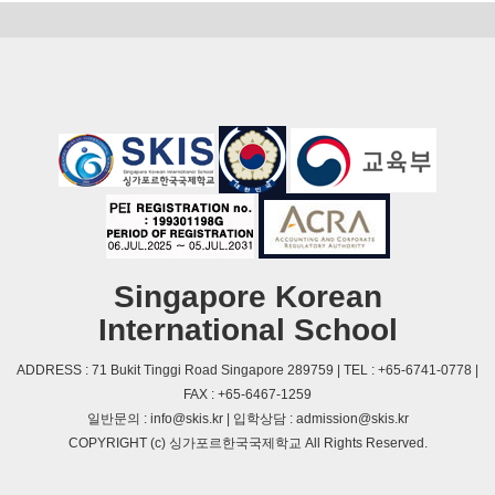
Singapore Korean
International School
ADDRESS : 71 Bukit Tinggi Road Singapore 289759 | TEL : +65-6741-0778 |
FAX : +65-6467-1259
일반문의 : info@skis.kr | 입학상담 : admission@skis.kr
COPYRIGHT (c) 싱가포르한국국제학교 All Rights Reserved.