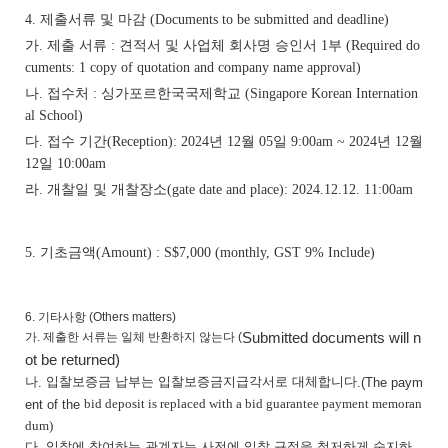
제출서류 및 마감
4.
(Documents to be submitted and deadline)
가
제출 서류
견적서 및 사업체 회사명 승인서
부
.
:
1
(Required do
cuments: 1 copy of quotation and company name approval)
나
접수처
싱가포르한국국제학교
.
:
(Singapore Korean Internation
al School)
다
접수 기간
년
월
일
년
월
.
(Reception): 2024
12
05
9:00am ~ 2024
12
일
12
10:00am
라
개찰일 및 개찰장소
.
(gate date and place): 2024.12.12. 11:00am
기초금액
5.
(Amount) : S$7,000 (monthly, GST 9% Include
)
6.
기타사항 (Others matters)
Submitted documents will n
가. 제출한 서류는 일체 반환하지 않는다 (
ot be returned)
나
입찰보증금 납부는 입찰보증금지급각서로 대체합니다
.
.(The paym
bid deposit is replaced with a bid guarantee payment memoran
ent of the
dum)
다
입찰에 참여하는 관계자는 사전에 입찰 규정을 철저하게 숙지하
.